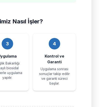
miz Nasıl İşler?
3
4
Uygulama
Kontrol ve
Garanti
lık Bakanlığı
aylı biosidal
Uygulama sonrası
lerle uygulama
sonuçlar takip edilir
yapılır.
ve garanti süreci
başlar.