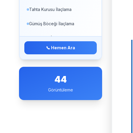
Tahta Kurusu İlaçlama
Gümüş Böceği İlaçlama
Kedi Piresi İlaçlama
📞 Hemen Ara
Kuş Biti İlaçlama
Toz Akarı İlaçlama
44
Halı Böceği İlaçlama
Görüntüleme
Yabancı Ot İlaçlama
Çankaya Hamam Böceği İlaçlama
Çankaya Karasinek İlaçlama