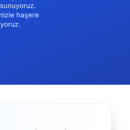
 sunuyoruz.
mizle haşere
iyoruz.