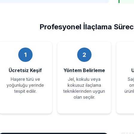
Profesyonel İlaçlama Süreci
1
2
Ücretsiz Keşif
Yöntem Belirleme
Haşere türü ve
Jel, kokulu veya
Sağ
yoğunluğu yerinde
kokusuz ilaçlama
on
tespit edilir.
tekniklerinden uygun
ürün
olan seçilir.