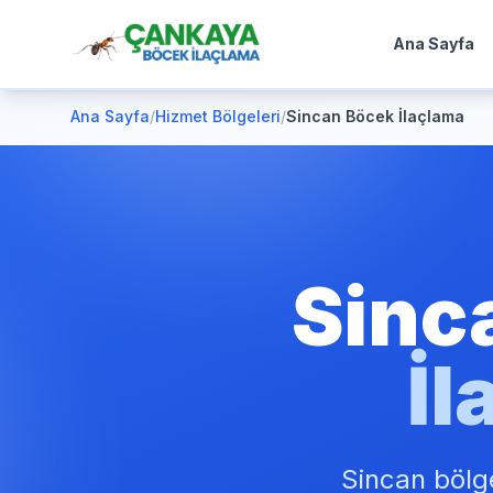
Ana Sayfa
Ana Sayfa
/
Hizmet Bölgeleri
/
Sincan Böcek İlaçlama
Sinc
İl
Sincan bölge