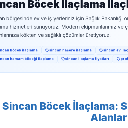
ncan Böcek İlaçlama İla
an bölgesinde ev ve iş yerleriniz için Sağlık Bakanlığı 
lama hizmetleri sunuyoruz. Modern ekipmanlarımız ve 
nlarınıza kökten ve sağlıklı çözümler üretiyoruz.
incan böcek ilaçlama
sincan haşere ilaçlama
sincan ev ila
incan hamam böceği ilaçlama
sincan ilaçlama fiyatları
pro
Sincan Böcek İlaçlama: Sa
Alanlar