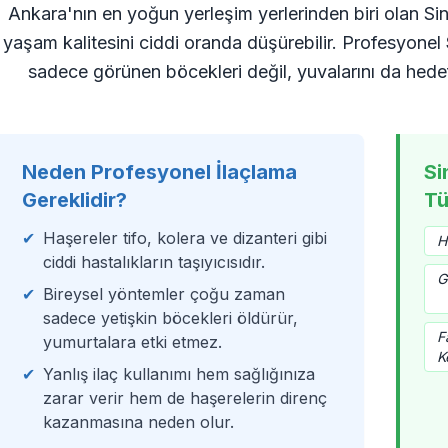
Ankara'nın en yoğun yerleşim yerlerinden biri olan Si
yaşam kalitesini ciddi oranda düşürebilir. Profesyonel
sadece görünen böcekleri değil, yuvalarını da hede
Neden Profesyonel İlaçlama
Si
Gereklidir?
Tü
✔
Haşereler tifo, kolera ve dizanteri gibi
H
ciddi hastalıkların taşıyıcısıdır.
G
✔
Bireysel yöntemler çoğu zaman
sadece yetişkin böcekleri öldürür,
F
yumurtalara etki etmez.
K
✔
Yanlış ilaç kullanımı hem sağlığınıza
zarar verir hem de haşerelerin direnç
kazanmasına neden olur.