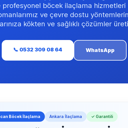
ve profesyonel böcek ilaçlama hizmetleri
manlarımız ve çevre dostu yöntemleri
arınıza kökten ve sağlıklı çözümler üret
📞 0532 309 08 64
WhatsApp
ncan Böcek İlaçlama
Ankara İlaçlama
✓ Garantili