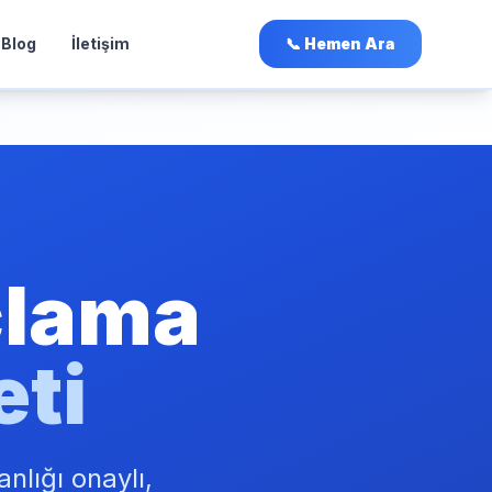
Blog
İletişim
📞 Hemen Ara
çlama
eti
nlığı onaylı,