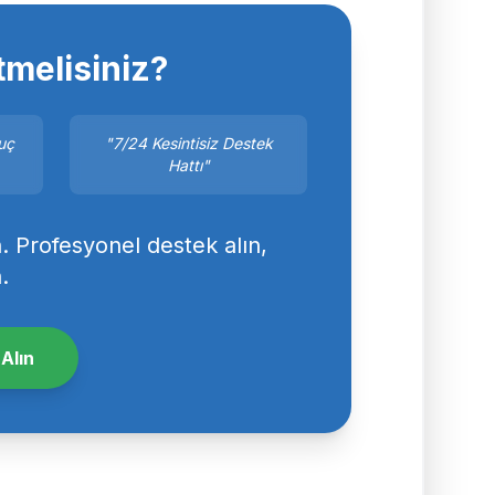
tmelisiniz?
nuç
"7/24 Kesintisiz Destek
Hattı"
 Profesyonel destek alın,
.
Alın