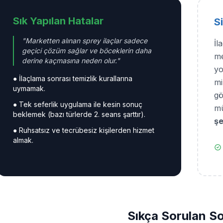
Sık Yapılan Hatalar
S
"Marketten alınan sprey ilaçlar sadece
İl
geçici çözüm sağlar ve böceklerin daha
me
derine kaçmasına neden olur."
yo
● İlaçlama sonrası temizlik kurallarına
mi
uymamak.
gö
● Tek seferlik uygulama ile kesin sonuç
mü
beklemek (bazı türlerde 2. seans şarttır).
şe
● Ruhsatsız ve tecrübesiz kişilerden hizmet
almak.
Sıkça Sorulan So