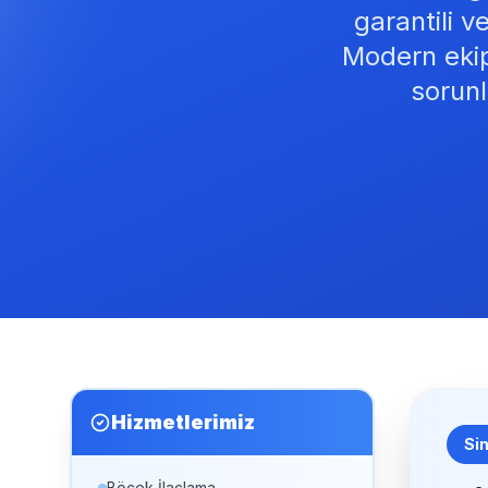
garantili 
Modern ekip
sorunl
Hizmetlerimiz
Si
Böcek İlaçlama