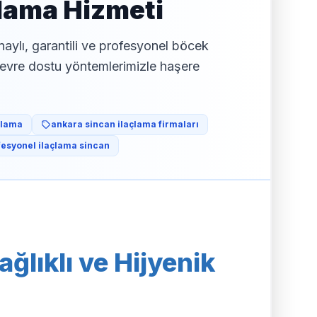
çlama Hizmeti
onaylı, garantili ve profesyonel böcek
çevre dostu yöntemlerimizle haşere
çlama
ankara sincan ilaçlama firmaları
fesyonel ilaçlama sincan
ğlıklı ve Hijyenik