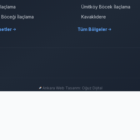
İlaçlama
Ümitköy Böcek İlaçlama
r Böceği İlaçlama
Kavaklıdere
etler
Tüm Bölgeler
Ankara Web Tasarım: Oğuz Dijital
GRUP SITELERIMIZ & ÇÖZÜM ORTAKLARIMIZ
ma
Ankara Fare İlaçlama
Hamam Böceği İlaçlama
Haşere İlaçlama
Ankara İlaçlama
Pire
lama
Çayyolu Böcek İlaçlama
Eryaman Böcek İlaçlama
Fabrika İlaçlama
İşyeri İlaçla
Tahtakurusu İlaçlama TR
Yenimahalle Böcek İlaçlama