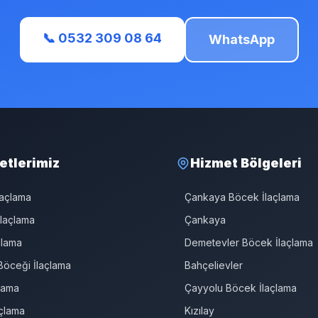
📞 0532 309 08 64
WhatsApp
etlerimiz
Hizmet Bölgeleri
laçlama
Çankaya Böcek İlaçlama
laçlama
Çankaya
çlama
Demetevler Böcek İlaçlama
öceği İlaçlama
Bahçelievler
çlama
Çayyolu Böcek İlaçlama
çlama
Kızılay