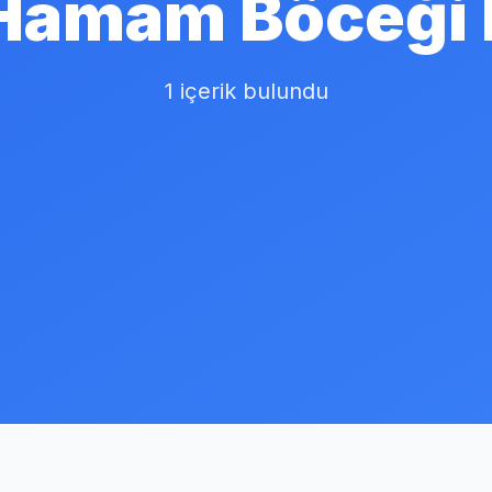
Hamam Böceği 
1 içerik bulundu