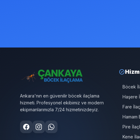
Hizm
Böcek İ
Ankara'nın en güvenilir böcek ilaçlama
Haşere İ
hizmeti. Profesyonel ekibimiz ve modern
Fare İla
ekipmanlarımızla 7/24 hizmetinizdeyiz.
Hamam B
Pire İla
Kene İla