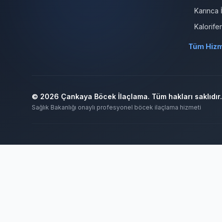
Karınca 
Kalorife
Tüm Hizm
© 2026 Çankaya Böcek İlaçlama. Tüm hakları saklıdır.
Sağlık Bakanlığı onaylı profesyonel böcek ilaçlama hizmeti
Ankara Bahçe İlaçlama
Ankara Böcek İlaçlama
Ankara Ev İlaçla
Böcek İlaçlama 7/24
Böcek İlaçlama Ankara
Çankaya Böcek İlaç