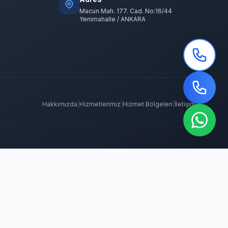
Macun Mah. 177. Cad. No:16/44
Yenimahalle / ANKARA
Hakkımızda
|
Hizmetlerimiz
|
Hizmet Bölgeleri
|
İletişim
 İlaçlama
Tahtakurusu İlaçlama
Batıkent Böcek İlaçlama
BioPrime
ma
Keçiören Böcek İlaçlama
Kene İlaçlama
Mamak Böcek İlaçlama