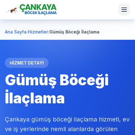
Ana Sayfa
/
Hizmetler
/
Gümüş Böceği İlaçlama
HİZMET DETAYI
Gümüş Böceği
İlaçlama
Çankaya gümüş böceği ilaçlama hizmeti, ev
ve iş yerlerinde nemli alanlarda görülen