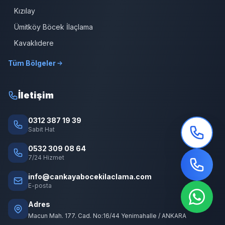
Kızılay
Ümitköy Böcek İlaçlama
Kavaklıdere
Tüm Bölgeler
İletişim
0312 387 19 39
Sabit Hat
0532 309 08 64
7/24 Hizmet
info@cankayabocekilaclama.com
E-posta
Adres
Macun Mah. 177. Cad. No:16/44 Yenimahalle / ANKARA