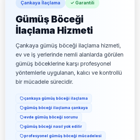
Çankaya İlaçlama
✓ Garantili
Çankaya Örümcek İlaçlama
Gümüş Böceği
Çankaya Eşek Arısı İlaçlama
İlaçlama Hizmeti
Çankaya gümüş böceği ilaçlama hizmeti,
ev ve iş yerlerinde nemli alanlarda görülen
gümüş böceklerine karşı profesyonel
yöntemlerle uygulanan, kalıcı ve kontrollü
bir mücadele sürecidir.
çankaya gümüş böceği ilaçlama
gümüş böceği ilaçlama çankaya
evde gümüş böceği sorunu
gümüş böceği nasıl yok edilir
profesyonel gümüş böceği mücadelesi