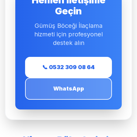
Geçin
Gümüş Böceği İlaçlama
hizmeti için profesyonel
destek alın
📞 0532 309 08 64
WhatsApp