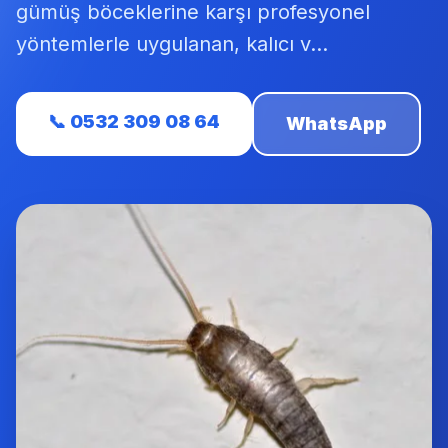
gümüş böceklerine karşı profesyonel
yöntemlerle uygulanan, kalıcı v...
📞 0532 309 08 64
WhatsApp