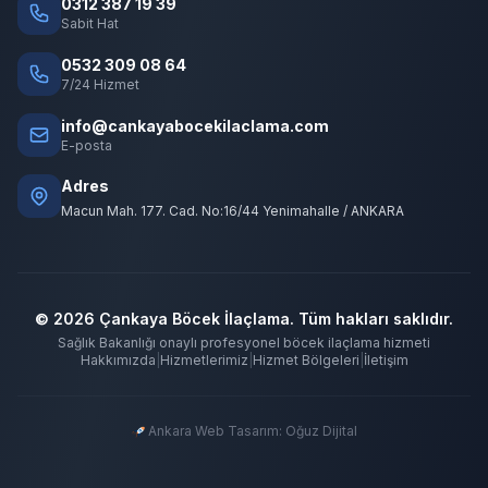
0312 387 19 39
Sabit Hat
0532 309 08 64
7/24 Hizmet
info@cankayabocekilaclama.com
E-posta
Adres
Macun Mah. 177. Cad. No:16/44 Yenimahalle / ANKARA
© 2026 Çankaya Böcek İlaçlama. Tüm hakları saklıdır.
Sağlık Bakanlığı onaylı profesyonel böcek ilaçlama hizmeti
Hakkımızda
|
Hizmetlerimiz
|
Hizmet Bölgeleri
|
İletişim
Ankara Web Tasarım: Oğuz Dijital