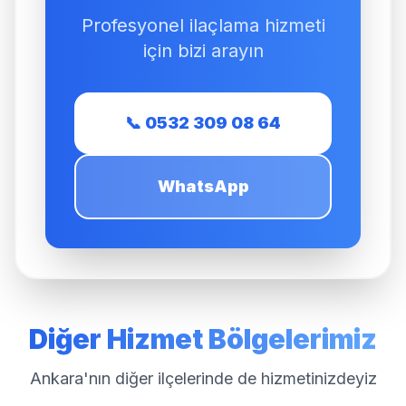
Profesyonel ilaçlama hizmeti
için bizi arayın
📞 0532 309 08 64
WhatsApp
Diğer Hizmet Bölgelerimiz
Ankara'nın diğer ilçelerinde de hizmetinizdeyiz