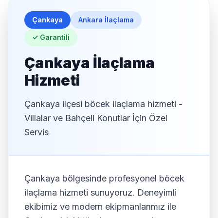
Çankaya
Ankara İlaçlama
Çankaya Pire İlaçlama
✓ Garantili
Çankaya Kene İlaçlama
Çankaya İlaçlama
Çankaya Tahta Kurusu İlaçlama
Hizmeti
Çankaya Örümcek İlaçlama
Çankaya ilçesi böcek ilaçlama hizmeti -
Çankaya Eşek Arısı İlaçlama
Villalar ve Bahçeli Konutlar İçin Özel
Servis
Çankaya bölgesinde profesyonel böcek
ilaçlama hizmeti sunuyoruz. Deneyimli
ekibimiz ve modern ekipmanlarımız ile