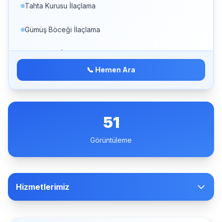
Tahta Kurusu İlaçlama
Gümüş Böceği İlaçlama
Kedi Piresi İlaçlama
📞 Hemen Ara
Kuş Biti İlaçlama
Toz Akarı İlaçlama
51
Halı Böceği İlaçlama
Görüntüleme
Yabancı Ot İlaçlama
Çankaya Hamam Böceği İlaçlama
Hizmetlerimiz
Çankaya Karasinek İlaçlama
Çankaya Fare İlaçlama