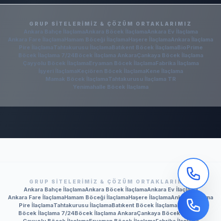
GRUP SITELERIMIZ & ÇÖZÜM ORTAKLARIMIZ
Ankara Bahçe İlaçlama
Ankara Böcek İlaçlama
Ankara Ev İlaçlama
Ankara Fare İlaçlama
Hamam Böceği İlaçlama
Haşere İlaçlama
Ankara İlaçlama
Pire İlaçlama
Tahtakurusu İlaçlama
Batıkent Böcek İlaçlama
BioPrime
Böcek İlaçlama 7/24
Böcek İlaçlama Ankara
Çankaya Böcek İlaçlama
Çayyolu Böcek İlaçlama
Eryaman Böcek İlaçlama
Fabrika İlaçlama
İşyeri İlaçlama
Keçiören Böcek İlaçlama
Kene İlaçlama
Mamak Böcek İlaçlama
Tahtakurusu İlaçlama TR
Yenimahalle Böcek İlaçlama
GRUP SITELERIMIZ & ÇÖZÜM ORTAKLARIMIZ
Ankara Bahçe İlaçlama
Ankara Böcek İlaçlama
Ankara Ev İlaçlama
Ankara Fare İlaçlama
Hamam Böceği İlaçlama
Haşere İlaçlama
Ankara İlaçlama
Pire İlaçlama
Tahtakurusu İlaçlama
Batıkent Böcek İlaçlama
BioPrime
Böcek İlaçlama 7/24
Böcek İlaçlama Ankara
Çankaya Böcek İlaçlama