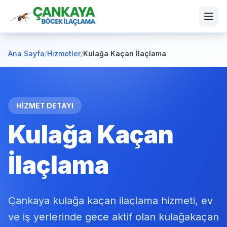
Ana Sayfa
/
Hizmetler
/
Kulağa Kaçan İlaçlama
HİZMET DETAYI
Kulağa Kaçan
İlaçlama
Çankaya kulağa kaçan ilaçlama hizmeti, ev
ve iş yerlerinde gece aktif olan kulağakaçan