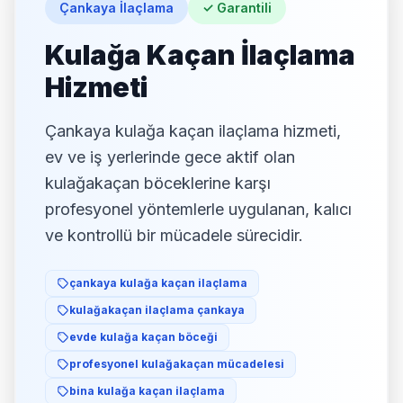
Çankaya İlaçlama
✓ Garantili
Çankaya Örümcek İlaçlama
Kulağa Kaçan İlaçlama
Çankaya Eşek Arısı İlaçlama
Hizmeti
Çankaya kulağa kaçan ilaçlama hizmeti,
ev ve iş yerlerinde gece aktif olan
kulağakaçan böceklerine karşı
profesyonel yöntemlerle uygulanan, kalıcı
ve kontrollü bir mücadele sürecidir.
çankaya kulağa kaçan ilaçlama
kulağakaçan ilaçlama çankaya
evde kulağa kaçan böceği
profesyonel kulağakaçan mücadelesi
bina kulağa kaçan ilaçlama