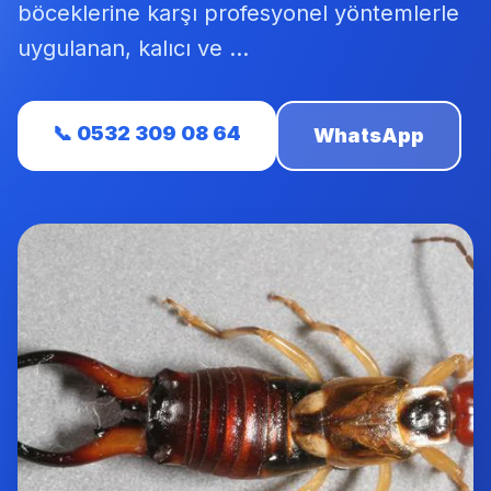
böceklerine karşı profesyonel yöntemlerle
uygulanan, kalıcı ve ...
📞 0532 309 08 64
WhatsApp