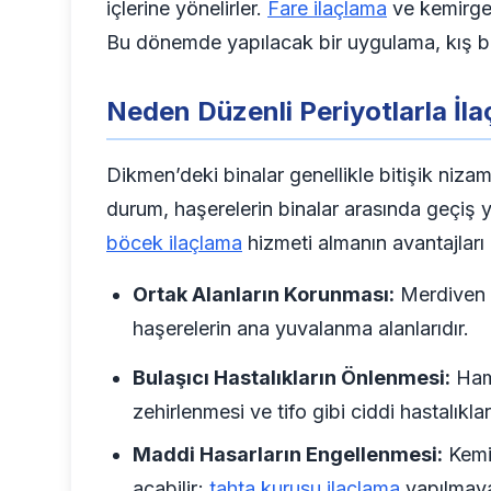
içlerine yönelirler.
Fare ilaçlama
ve kemirgen
Bu dönemde yapılacak bir uygulama, kış boy
Neden Düzenli Periyotlarla İla
Dikmen’deki binalar genellikle bitişik niza
durum, haşerelerin binalar arasında geçiş 
böcek ilaçlama
hizmeti almanın avantajları 
Ortak Alanların Korunması:
Merdiven bo
haşerelerin ana yuvalanma alanlarıdır.
Bulaşıcı Hastalıkların Önlenmesi:
Hama
zehirlenmesi ve tifo gibi ciddi hastalıkla
Maddi Hasarların Engellenmesi:
Kemir
açabilir;
tahta kurusu ilaçlama
yapılmaya