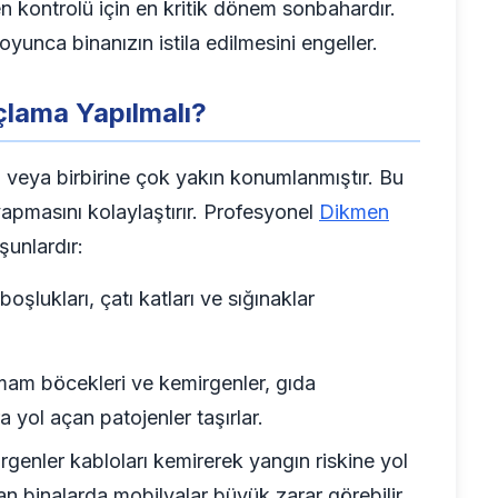
 kontrolü için en kritik dönem sonbahardır.
unca binanızın istila edilmesini engeller.
çlama Yapılmalı?
m veya birbirine çok yakın konumlanmıştır. Bu
yapmasını kolaylaştırır. Profesyonel
Dikmen
şunlardır:
şlukları, çatı katları ve sığınaklar
m böcekleri ve kemirgenler, gıda
ra yol açan patojenler taşırlar.
genler kabloları kemirerek yangın riskine yol
n binalarda mobilyalar büyük zarar görebilir.