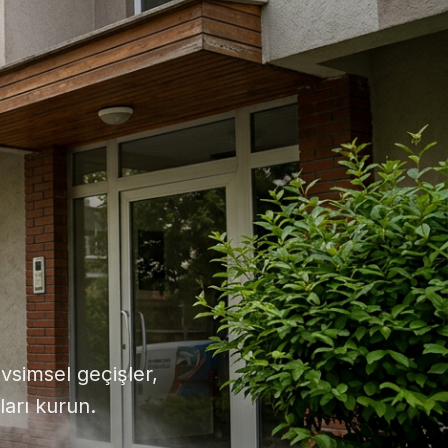
vsimsel geçişler,
ları kurun.