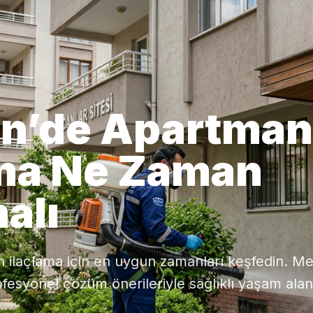
n’de Apartman
ama Ne Zaman
alı
ilaçlama için en uygun zamanları keşfedin. Me
ofesyonel çözüm önerileriyle sağlıklı yaşam alan