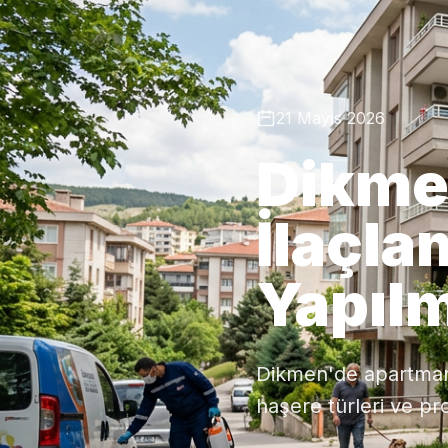
21 Mayıs 2026
Dikme
İlaçl
Yapılm
Dikmen'de apartman 
haşere türleri ve pr