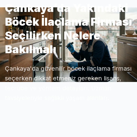
Çankaya’da Yakındaki
Böcek İlaçlama Firması
Seçilirken Nelere
Bakılmalı
Çankaya'da güvenilir böcek ilaçlama firması
seçerken dikkat etmeniz gereken lisans,
tecrübe ve yöntem detayları. Uzman
tavsiyeleriyle sağlıklı yaşam alanları.