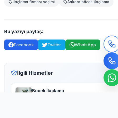
ilaçlama firması seçimi
Ankara böcek ilaçlama
Bu yazıyı paylaş:
Facebook
Twitter
WhatsApp
İlgili Hizmetler
Böcek İlaçlama
Çankaya böcek ilaçlama hizmeti, ev ve iş
yerlerinde hijyen ve sağlığı tehdit ede...