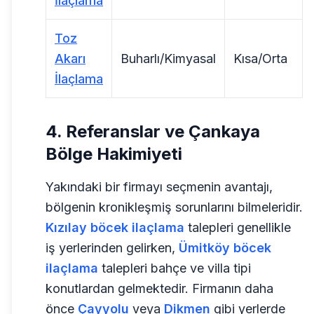
İlaçlama
Toz
Akarı
Buharlı/Kimyasal
Kısa/Orta
İlaçlama
4. Referanslar ve Çankaya
Bölge Hakimiyeti
Yakındaki bir firmayı seçmenin avantajı,
bölgenin kronikleşmiş sorunlarını bilmeleridir.
Kızılay böcek ilaçlama
talepleri genellikle
iş yerlerinden gelirken,
Ümitköy böcek
ilaçlama
talepleri bahçe ve villa tipi
konutlardan gelmektedir. Firmanın daha
önce
Çayyolu
veya
Dikmen
gibi yerlerde