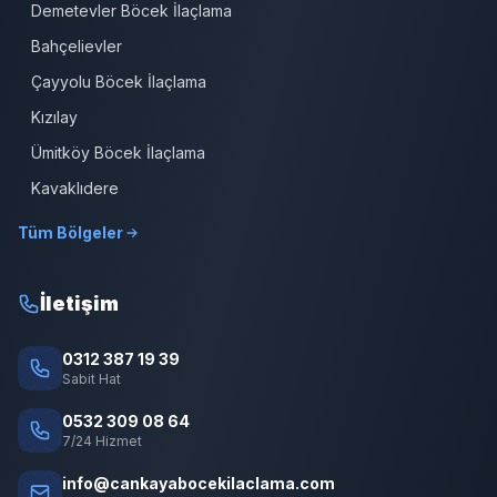
Demetevler Böcek İlaçlama
Bahçelievler
Çayyolu Böcek İlaçlama
Kızılay
Ümitköy Böcek İlaçlama
Kavaklıdere
Tüm Bölgeler
İletişim
0312 387 19 39
Sabit Hat
0532 309 08 64
7/24 Hizmet
info@cankayabocekilaclama.com