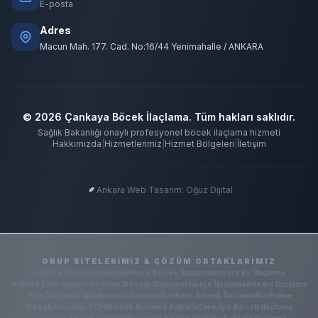
E-posta
Adres
Macun Mah. 177. Cad. No:16/44 Yenimahalle / ANKARA
© 2026 Çankaya Böcek İlaçlama. Tüm hakları saklıdır.
Sağlık Bakanlığı onaylı profesyonel böcek ilaçlama hizmeti
Hakkımızda
|
Hizmetlerimiz
|
Hizmet Bölgeleri
|
İletişim
Ankara Web Tasarım: Oğuz Dijital
GRUP SITELERIMIZ & ÇÖZÜM ORTAKLARIMIZ
Ankara Bahçe İlaçlama
Ankara Böcek İlaçlama
Ankara Ev İlaçlama
Ankara Fare İlaçlama
Hamam Böceği İlaçlama
Haşere İlaçlama
Ankara İlaçlama
Pire İlaçlama
Tahtakurusu İlaçlama
Batıkent Böcek İlaçlama
BioPrime
Böcek İlaçlama 7/24
Böcek İlaçlama Ankara
Çankaya Böcek İlaçlama