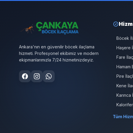
Hizm
Böcek İ
Ankara'nın en güvenilir böcek ilaçlama
Haşere İ
hizmeti. Profesyonel ekibimiz ve modern
Fare İla
ekipmanlarımızla 7/24 hizmetinizdeyiz.
Hamam B
Pire İla
Kene İla
Karınca 
Kalorife
Tüm Hizm