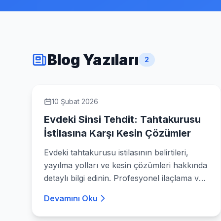
Blog Yazıları
2
10 Şubat 2026
Evdeki Sinsi Tehdit: Tahtakurusu
İstilasına Karşı Kesin Çözümler
Evdeki tahtakurusu istilasının belirtileri,
yayılma yolları ve kesin çözümleri hakkında
detaylı bilgi edinin. Profesyonel ilaçlama ve
evde alabileceğiniz önlemlerle bu sinsi
Devamını Oku
tehditten kurtulun.