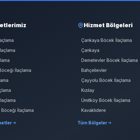
etlerimiz
Hizmet Bölgeleri
laçlama
Çankaya Böcek İlaçlama
laçlama
Çankaya
çlama
Demetevler Böcek İlaçlama
öceği İlaçlama
Bahçelievler
çlama
Çayyolu Böcek İlaçlama
çlama
Kızılay
İlaçlama
Ümitköy Böcek İlaçlama
r Böceği İlaçlama
Kavaklıdere
etler
Tüm Bölgeler