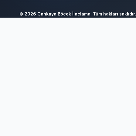
© 2026 Çankaya Böcek İlaçlama. Tüm hakları saklıdır.
Sağlık Bakanlığı onaylı profesyonel böcek ilaçlama hizmeti
Ankara Bahçe İlaçlama
Ankara Böcek İlaçlama
Ankara Ev İlaçla
Böcek İlaçlama 7/24
Böcek İlaçlama Ankara
Çankaya Böcek İlaç