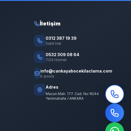
İletişim
0312 387 19 39
Sabit Hat
0532 309 08 64
7/24 Hizmet
info@cankayabocekilaclama.com
E-posta
Adres
Macun Mah. 177. Cad. No:16/44
Yenimahalle / ANKARA