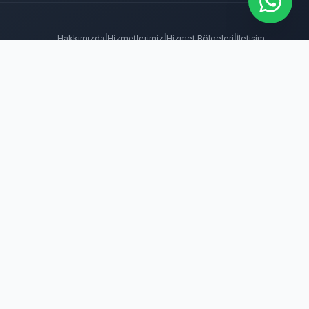
Hakkımızda
|
Hizmetlerimiz
|
Hizmet Bölgeleri
|
İletişim
 İlaçlama
Tahtakurusu İlaçlama
Batıkent Böcek İlaçlama
BioPrime
ma
Keçiören Böcek İlaçlama
Kene İlaçlama
Mamak Böcek İlaçlama