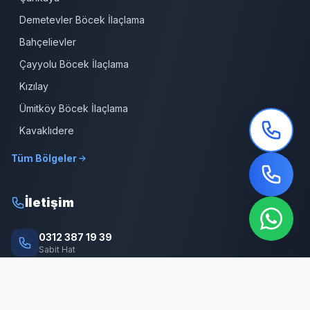
Demetevler Böcek İlaçlama
Bahçelievler
Çayyolu Böcek İlaçlama
Kızılay
Ümitköy Böcek İlaçlama
Kavaklıdere
Tüm Bölgeler
İletişim
0312 387 19 39
Sabit Hat
0532 309 08 64
7/24 Hizmet