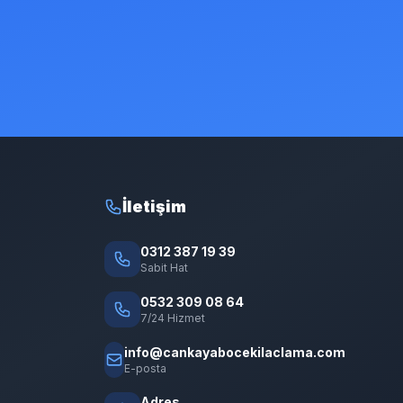
İletişim
0312 387 19 39
Sabit Hat
0532 309 08 64
7/24 Hizmet
info@cankayabocekilaclama.com
E-posta
Adres