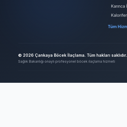
Karınca 
Kalorife
Tüm Hizm
© 2026 Çankaya Böcek İlaçlama. Tüm hakları saklıdır.
Sağlık Bakanlığı onaylı profesyonel böcek ilaçlama hizmeti
Ankara Bahçe İlaçlama
Ankara Böcek İlaçlama
Ankara Ev İlaçla
Böcek İlaçlama 7/24
Böcek İlaçlama Ankara
Çankaya Böcek İlaç