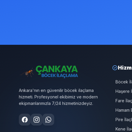
Hizm
Böcek İ
Ankara'nın en güvenilir böcek ilaçlama
Haşere İ
hizmeti. Profesyonel ekibimiz ve modern
Fare İla
ekipmanlarımızla 7/24 hizmetinizdeyiz.
Hamam B
Pire İla
Kene İla