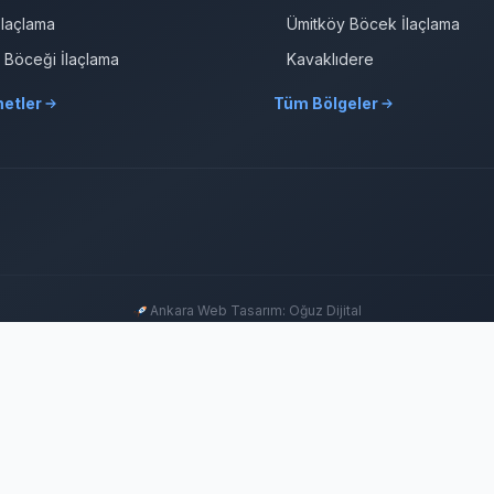
İlaçlama
Ümitköy Böcek İlaçlama
r Böceği İlaçlama
Kavaklıdere
etler
Tüm Bölgeler
Ankara Web Tasarım: Oğuz Dijital
GRUP SITELERIMIZ & ÇÖZÜM ORTAKLARIMIZ
ma
Ankara Fare İlaçlama
Hamam Böceği İlaçlama
Haşere İlaçlama
Ankara İlaçlama
Pire
lama
Çayyolu Böcek İlaçlama
Eryaman Böcek İlaçlama
Fabrika İlaçlama
İşyeri İlaçla
Tahtakurusu İlaçlama TR
Yenimahalle Böcek İlaçlama