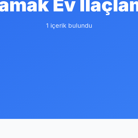
amak Ev Ilaçla
1 içerik bulundu