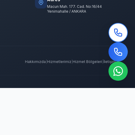
Macun Mah. 177. Cad. No:16/44
Yenimahalle / ANKARA
Hakkımızda
|
Hizmetlerimiz
|
Hizmet Bölgeleri
|
İletişim
 İlaçlama
Tahtakurusu İlaçlama
Batıkent Böcek İlaçlama
BioPrime
ma
Keçiören Böcek İlaçlama
Kene İlaçlama
Mamak Böcek İlaçlama