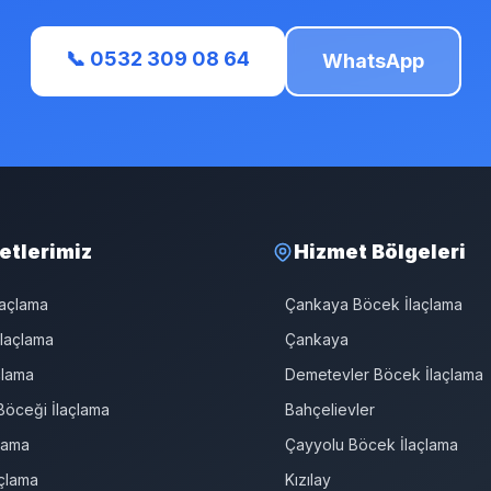
📞 0532 309 08 64
WhatsApp
etlerimiz
Hizmet Bölgeleri
laçlama
Çankaya Böcek İlaçlama
laçlama
Çankaya
çlama
Demetevler Böcek İlaçlama
öceği İlaçlama
Bahçelievler
çlama
Çayyolu Böcek İlaçlama
çlama
Kızılay