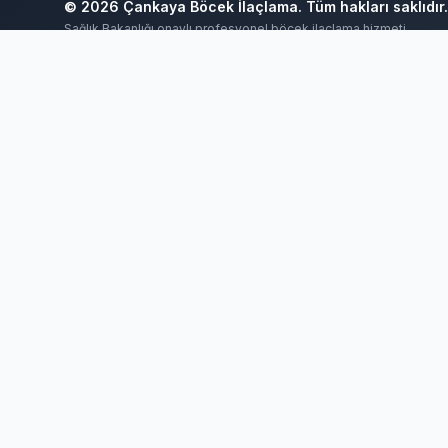
© 2026 Çankaya Böcek İlaçlama. Tüm hakları saklıdır.
Sağlık Bakanlığı onaylı profesyonel böcek ilaçlama hizmeti
Ankara Bahçe İlaçlama
Ankara Böcek İlaçlama
Ankara Ev İlaçla
Böcek İlaçlama 7/24
Böcek İlaçlama Ankara
Çankaya Böcek İlaç