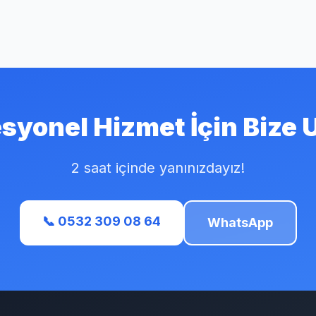
syonel Hizmet İçin Bize 
2 saat içinde yanınızdayız!
📞 0532 309 08 64
WhatsApp