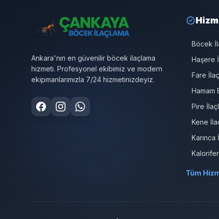
Hizm
Böcek İ
Ankara'nın en güvenilir böcek ilaçlama
Haşere İ
hizmeti. Profesyonel ekibimiz ve modern
Fare İla
ekipmanlarımızla 7/24 hizmetinizdeyiz.
Hamam B
Pire İla
Kene İla
Karınca 
Kalorife
Tüm Hizm