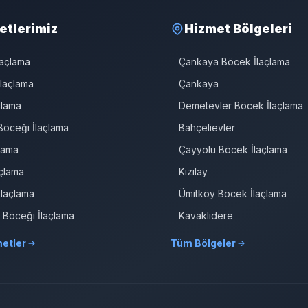
etlerimiz
Hizmet Bölgeleri
laçlama
Çankaya Böcek İlaçlama
laçlama
Çankaya
çlama
Demetevler Böcek İlaçlama
öceği İlaçlama
Bahçelievler
çlama
Çayyolu Böcek İlaçlama
çlama
Kızılay
İlaçlama
Ümitköy Böcek İlaçlama
r Böceği İlaçlama
Kavaklıdere
etler
Tüm Bölgeler