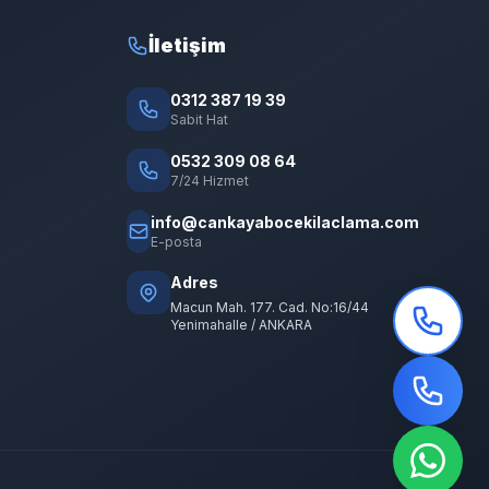
İletişim
0312 387 19 39
Sabit Hat
0532 309 08 64
7/24 Hizmet
info@cankayabocekilaclama.com
E-posta
Adres
Macun Mah. 177. Cad. No:16/44
Yenimahalle / ANKARA