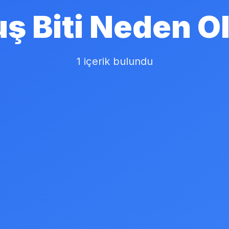
ş Biti Neden O
1 içerik bulundu