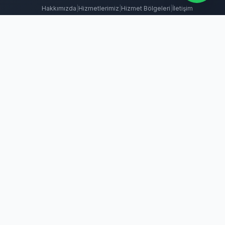
Hakkımızda
|
Hizmetlerimiz
|
Hizmet Bölgeleri
|
İletişim
 İlaçlama
Tahtakurusu İlaçlama
Batıkent Böcek İlaçlama
BioPrime
ma
Keçiören Böcek İlaçlama
Kene İlaçlama
Mamak Böcek İlaçlama