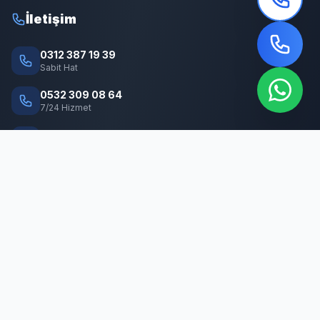
İletişim
0312 387 19 39
Sabit Hat
0532 309 08 64
7/24 Hizmet
info@cankayabocekilaclama.com
E-posta
Adres
Macun Mah. 177. Cad. No:16/44 Yenimahalle / ANKARA
© 2026 Çankaya Böcek İlaçlama. Tüm hakları saklıdır.
Sağlık Bakanlığı onaylı profesyonel böcek ilaçlama hizmeti
Hakkımızda
|
Hizmetlerimiz
|
Hizmet Bölgeleri
|
İletişim