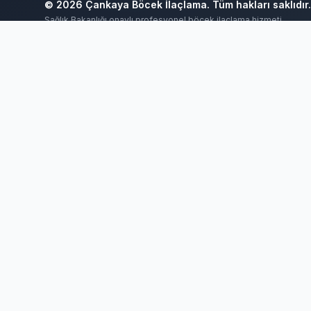
© 2026 Çankaya Böcek İlaçlama. Tüm hakları saklıdır.
Sağlık Bakanlığı onaylı profesyonel böcek ilaçlama hizmeti
Ankara Bahçe İlaçlama
Ankara Böcek İlaçlama
Ankara Ev İlaçla
Böcek İlaçlama 7/24
Böcek İlaçlama Ankara
Çankaya Böcek İlaç