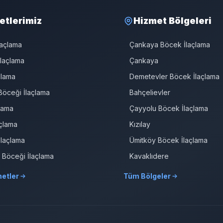
etlerimiz
Hizmet Bölgeleri
laçlama
Çankaya Böcek İlaçlama
laçlama
Çankaya
çlama
Demetevler Böcek İlaçlama
öceği İlaçlama
Bahçelievler
çlama
Çayyolu Böcek İlaçlama
çlama
Kızılay
İlaçlama
Ümitköy Böcek İlaçlama
r Böceği İlaçlama
Kavaklıdere
etler
Tüm Bölgeler