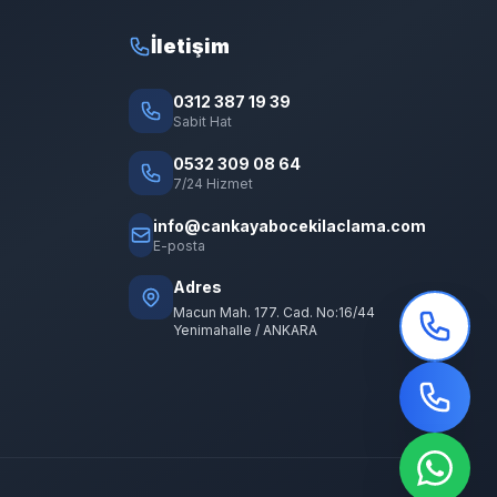
İletişim
0312 387 19 39
Sabit Hat
0532 309 08 64
7/24 Hizmet
info@cankayabocekilaclama.com
E-posta
Adres
Macun Mah. 177. Cad. No:16/44
Yenimahalle / ANKARA