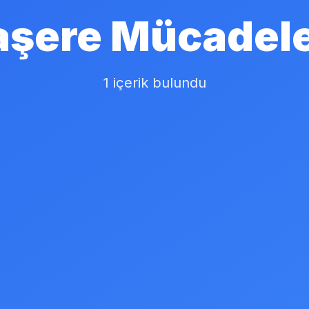
aşere Mücadele
1 içerik bulundu