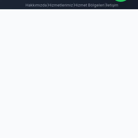
Hakkımızda
|
Hizmetlerimiz
|
Hizmet Bölgeleri
|
İletişim
 İlaçlama
Tahtakurusu İlaçlama
Batıkent Böcek İlaçlama
BioPrime
ma
Keçiören Böcek İlaçlama
Kene İlaçlama
Mamak Böcek İlaçlama