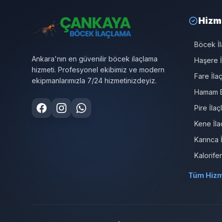
Hizm
Böcek İ
Ankara'nın en güvenilir böcek ilaçlama
Haşere İ
hizmeti. Profesyonel ekibimiz ve modern
Fare İla
ekipmanlarımızla 7/24 hizmetinizdeyiz.
Hamam B
Pire İla
Kene İla
Karınca 
Kalorife
Tüm Hizm