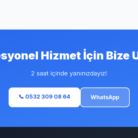
syonel Hizmet İçin Bize 
2 saat içinde yanınızdayız!
📞 0532 309 08 64
WhatsApp