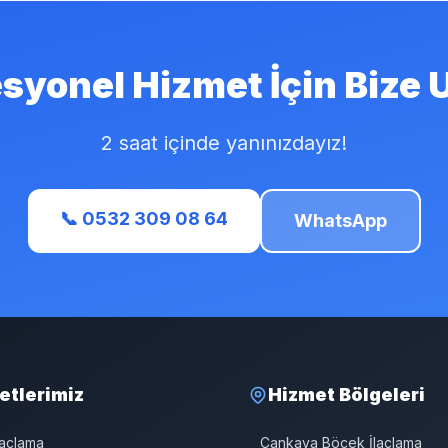
syonel Hizmet İçin Bize 
2 saat içinde yanınızdayız!
📞 0532 309 08 64
WhatsApp
etlerimiz
Hizmet Bölgeleri
laçlama
Çankaya Böcek İlaçlama