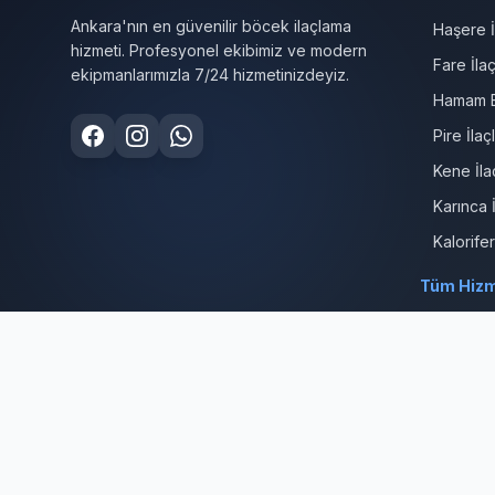
Ankara'nın en güvenilir böcek ilaçlama
Haşere İ
hizmeti. Profesyonel ekibimiz ve modern
Fare İla
ekipmanlarımızla 7/24 hizmetinizdeyiz.
Hamam B
Pire İla
Kene İla
Karınca 
Kalorife
Tüm Hizm
© 2026 Çankaya Böcek İlaçlama. Tüm hakları saklıdır.
Sağlık Bakanlığı onaylı profesyonel böcek ilaçlama hizmeti