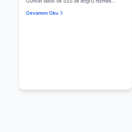
Güncel tablo ve SSS ile doğru hizmeti
seçin.
Devamını Oku