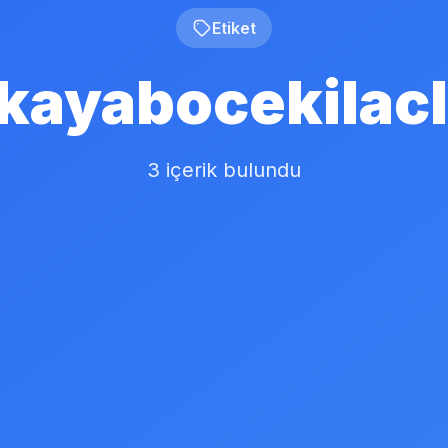
Etiket
kayabocekilac
3 içerik bulundu