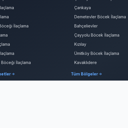
laçlama
Çankaya
çlama
Demetevler Böcek İlaçlama
öceği İlaçlama
Bahçelievler
çlama
Çayyolu Böcek İlaçlama
çlama
Kızılay
İlaçlama
Ümitköy Böcek İlaçlama
r Böceği İlaçlama
Kavaklıdere
etler
Tüm Bölgeler
Ankara Web Tasarım: Oğuz Dijital