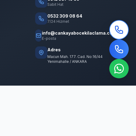
Sabit Hat
0532 309 08 64
7/24 Hizmet
info@cankayabocekilaclama.com
E-posta
Adres
Macun Mah. 177. Cad. No:16/44
Yenimahalle / ANKARA
Hakkımızda
|
Hizmetlerimiz
|
Hizmet Bölgeleri
|
İletişim