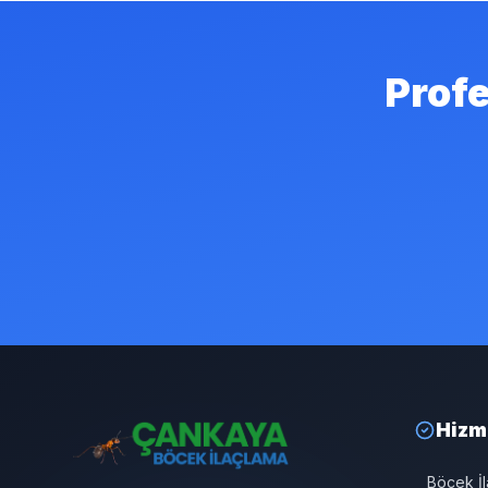
Profe
Hizm
Böcek İ