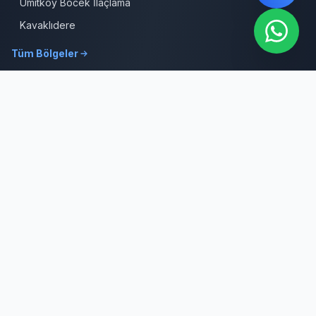
Ümitköy Böcek İlaçlama
Kavaklıdere
Tüm Bölgeler
İletişim
0312 387 19 39
Sabit Hat
0532 309 08 64
7/24 Hizmet
info@cankayabocekilaclama.com
E-posta
Adres
Macun Mah. 177. Cad. No:16/44 Yenimahalle / ANKARA