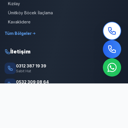
Kızılay
Ümitköy Böcek İlaçlama
Kavaklıdere
Tüm Bölgeler
İletişim
0312 387 19 39
Sabit Hat
0532 309 08 64
7/24 Hizmet
info@cankayabocekilaclama.com
E-posta
Adres
Macun Mah. 177. Cad. No:16/44 Yenimahalle / ANKARA