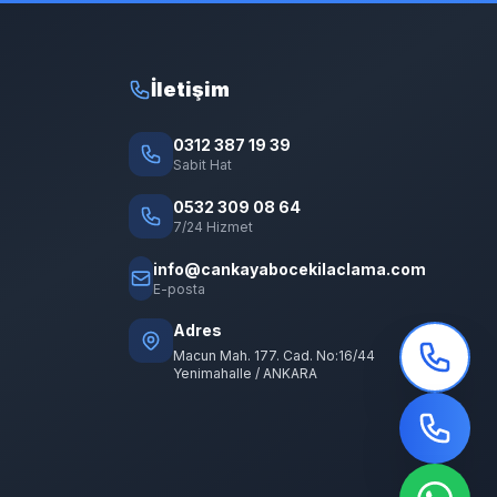
İletişim
0312 387 19 39
Sabit Hat
0532 309 08 64
7/24 Hizmet
info@cankayabocekilaclama.com
E-posta
Adres
Macun Mah. 177. Cad. No:16/44
Yenimahalle / ANKARA