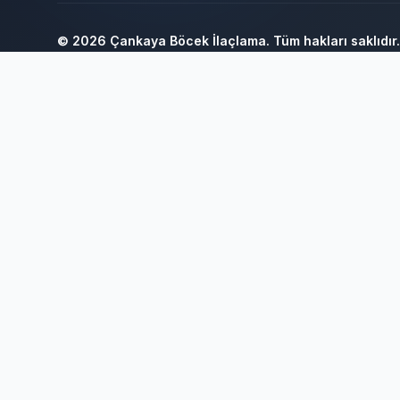
© 2026 Çankaya Böcek İlaçlama. Tüm hakları saklıdır.
Sağlık Bakanlığı onaylı profesyonel böcek ilaçlama hizmeti
Ankara Bahçe İlaçlama
Ankara Böcek İlaçlama
Ankara Ev İlaçla
Böcek İlaçlama 7/24
Böcek İlaçlama Ankara
Çankaya Böcek İlaç