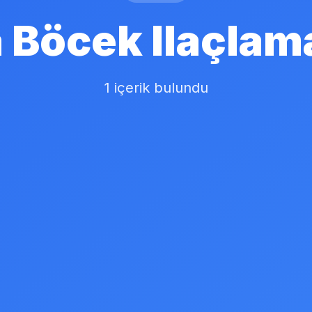
Böcek Ilaçlam
1 içerik bulundu