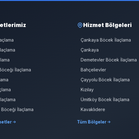
etlerimiz
Hizmet Bölgeleri
laçlama
Çankaya Böcek İlaçlama
laçlama
Çankaya
çlama
Demetevler Böcek İlaçlama
öceği İlaçlama
Bahçelievler
çlama
Çayyolu Böcek İlaçlama
çlama
Kızılay
İlaçlama
Ümitköy Böcek İlaçlama
r Böceği İlaçlama
Kavaklıdere
etler
Tüm Bölgeler