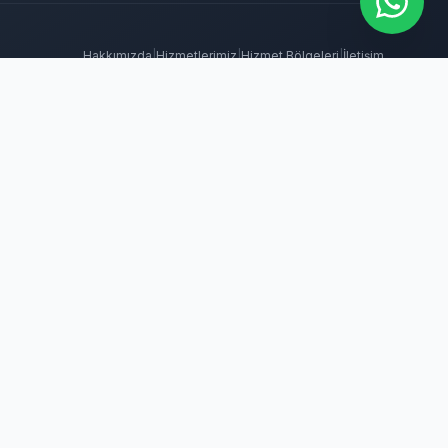
Hakkımızda
|
Hizmetlerimiz
|
Hizmet Bölgeleri
|
İletişim
 İlaçlama
Tahtakurusu İlaçlama
Batıkent Böcek İlaçlama
BioPrime
ma
Keçiören Böcek İlaçlama
Kene İlaçlama
Mamak Böcek İlaçlama