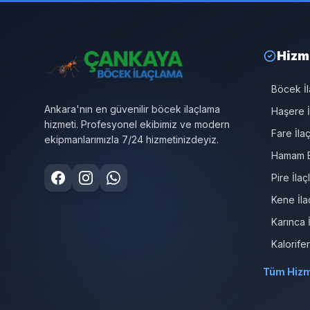
Hizm
Böcek İ
Ankara'nın en güvenilir böcek ilaçlama
Haşere İ
hizmeti. Profesyonel ekibimiz ve modern
Fare İla
ekipmanlarımızla 7/24 hizmetinizdeyiz.
Hamam B
Pire İla
Kene İla
Karınca 
Kalorife
Tüm Hizm