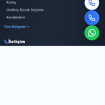
Kızılay
Ümitköy Böcek İlaçlama
Kavaklıdere
Tüm Bölgeler
İletişim
0312 387 19 39
Sabit Hat
0532 309 08 64
7/24 Hizmet
info@cankayabocekilaclama.com
E-posta
Adres
Macun Mah. 177. Cad. No:16/44 Yenimahalle / ANKARA