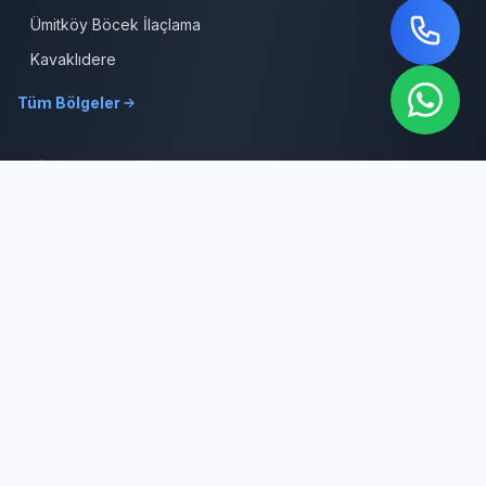
Ümitköy Böcek İlaçlama
Kavaklıdere
Tüm Bölgeler
İletişim
0312 387 19 39
Sabit Hat
0532 309 08 64
7/24 Hizmet
info@cankayabocekilaclama.com
E-posta
Adres
Macun Mah. 177. Cad. No:16/44 Yenimahalle / ANKARA