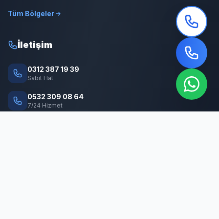
Tüm Bölgeler
İletişim
0312 387 19 39
Sabit Hat
0532 309 08 64
7/24 Hizmet
info@cankayabocekilaclama.com
E-posta
Adres
Macun Mah. 177. Cad. No:16/44 Yenimahalle / ANKARA
© 2026 Çankaya Böcek İlaçlama. Tüm hakları saklıdır.