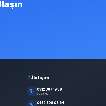
Ulaşın
İletişim
0312 387 19 39
Sabit Hat
0532 309 08 64