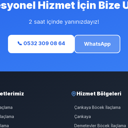
syonel Hizmet İçin Bize 
2 saat içinde yanınızdayız!
📞 0532 309 08 64
WhatsApp
etlerimiz
Hizmet Bölgeleri
laçlama
Çankaya Böcek İlaçlama
laçlama
Çankaya
çlama
Demetevler Böcek İlaçlama