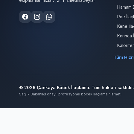
ekipmanlarımızla 7/24 hizmetinizdeyiz.
Hamam B
Pire İla
Kene İla
Karınca 
Kalorife
Tüm Hizm
© 2026 Çankaya Böcek İlaçlama. Tüm hakları saklıdır.
Sağlık Bakanlığı onaylı profesyonel böcek ilaçlama hizmeti