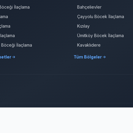
öceği İlaçlama
Bahçelievler
çlama
Çayyolu Böcek İlaçlama
çlama
Kızılay
İlaçlama
Ümitköy Böcek İlaçlama
r Böceği İlaçlama
Kavaklıdere
etler
Tüm Bölgeler
Ankara Web Tasarım: Oğuz Dijital