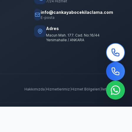
7/24 Hizmet
info@cankayabocekilaclama.com
E-posta
Adres
Macun Mah. 177. Cad. No:16/44
Yenimahalle / ANKARA
Hakkımızda
|
Hizmetlerimiz
|
Hizmet Bölgeleri
|
İletişim