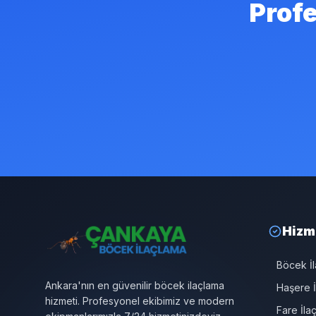
Profe
Hizm
Böcek İ
Ankara'nın en güvenilir böcek ilaçlama
Haşere İ
hizmeti. Profesyonel ekibimiz ve modern
Fare İla