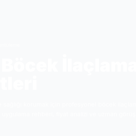
üntüleme
i Böcek İlaçlam
leri
e sağlığı korumak için profesyonel böcek ilaçlama
uygulama rehberi, fiyat analizi ve uzman görüşl