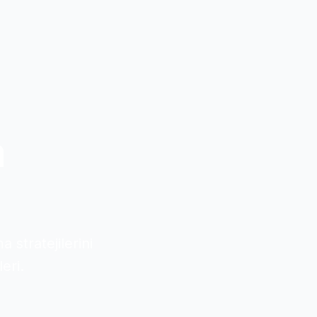
a
 stratejilerini
eri.