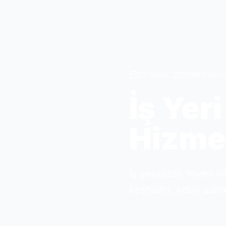
12 Ocak 2026
3 Gör
İş Yer
Hizmet
İş yerinizde hijyen v
keşfedin. Adım adım 