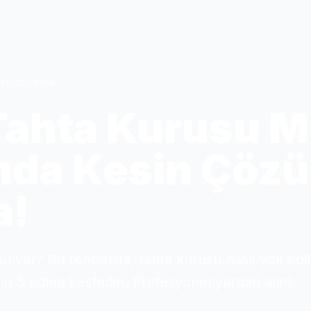
örüntüleme
Tahta Kurusu M
mda Kesin Çöz
a!
u var? Bu rehberde, tahta kurusu nasıl yok edil
n 5 adımı keşfedin. Profesyonel yardım alın!