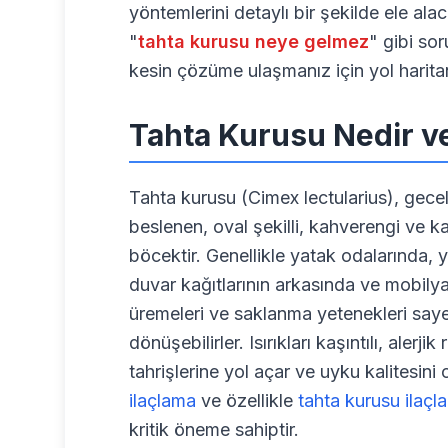
yöntemlerini detaylı bir şekilde ele al
"
tahta kurusu neye gelmez
" gibi so
kesin çözüme ulaşmanız için yol harita
Tahta Kurusu Nedir v
Tahta kurusu (Cimex lectularius), gecel
beslenen, oval şekilli, kahverengi ve k
böcektir. Genellikle yatak odalarında, y
duvar kağıtlarının arkasında ve mobilyal
üremeleri ve saklanma yetenekleri sayes
dönüşebilirler. Isırıkları kaşıntılı, alerj
tahrişlerine yol açar ve uyku kalitesini
ilaçlama
ve özellikle
tahta kurusu ilaçl
kritik öneme sahiptir.