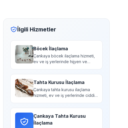
İlgili Hizmetler
Böcek İlaçlama
Çankaya böcek ilaçlama hizmeti,
ev ve iş yerlerinde hijyen ve
sağlığı tehdit ede...
Tahta Kurusu İlaçlama
Çankaya tahta kurusu ilaçlama
hizmeti, ev ve iş yerlerinde ciddi
kaşıntı ve uyku...
Çankaya Tahta Kurusu
İlaçlama