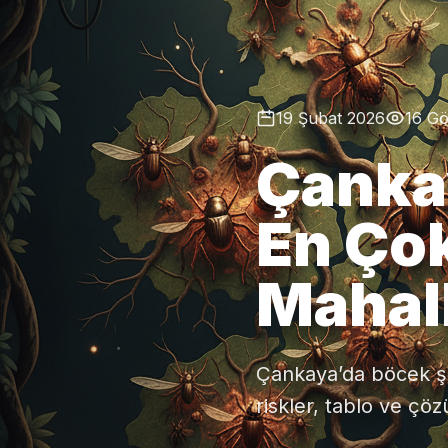
19 Şubat 2026
16 G
Çanka
En Ço
Mahal
Çankaya’da böcek şik
riskler, tablo ve çö