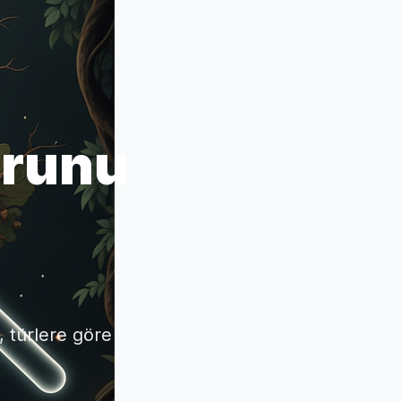
orunu
, türlere göre