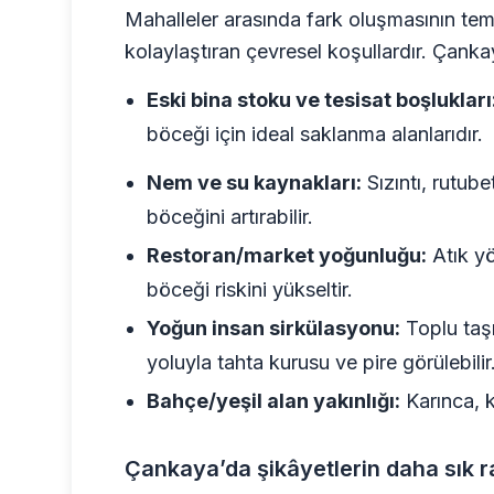
Mahalleler arasında fark oluşmasının teme
kolaylaştıran çevresel koşullardır. Çankay
Eski bina stoku ve tesisat boşlukları
böceği için ideal saklanma alanlarıdır.
Nem ve su kaynakları:
Sızıntı, rutu
böceğini artırabilir.
Restoran/market yoğunluğu:
Atık y
böceği riskini yükseltir.
Yoğun insan sirkülasyonu:
Toplu taşı
yoluyla tahta kurusu ve pire görülebilir
Bahçe/yeşil alan yakınlığı:
Karınca, ke
Çankaya’da şikâyetlerin daha sık r