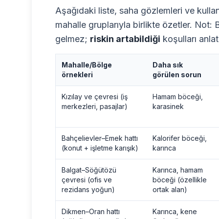
Aşağıdaki liste, saha gözlemleri ve kulla
mahalle gruplarıyla birlikte özetler. Not
gelmez;
riskin artabildiği
koşulları anlatı
Mahalle/Bölge
Daha sık
örnekleri
görülen sorun
Kızılay ve çevresi (iş
Hamam böceği,
merkezleri, pasajlar)
karasinek
Bahçelievler–Emek hattı
Kalorifer böceği,
(konut + işletme karışık)
karınca
Balgat–Söğütözü
Karınca, hamam
çevresi (ofis ve
böceği (özellikle
rezidans yoğun)
ortak alan)
Dikmen–Oran hattı
Karınca, kene