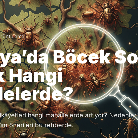
örüntüleme
ya’da Böcek S
k Hangi
lelerde?
âyetleri hangi mahallelerde artıyor? Nedenleri
züm önerileri bu rehberde.