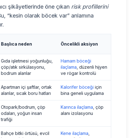
nıcı şikâyetlerinde öne çıkan
risk profillerini
: Bu, “kesin olarak böcek var” anlamına
r.
Başlıca neden
Öncelikli aksiyon
Gıda işletmesi yoğunluğu,
Hamam böceği
çöp/atık sirkülasyonu,
ilaçlama
, düzenli hijyen
bodrum alanlar
ve rögar kontrolü
Apartman içi şaftlar, ortak
Kalorifer böceği
için
alanlar, sıcak boru hatları
bina geneli uygulama
Otopark/bodrum, çöp
Karınca ilaçlama
, çöp
odaları, yoğun insan
alanı izolasyonu
trafiği
Bahçe bitki örtüsü, evcil
Kene ilaçlama
,